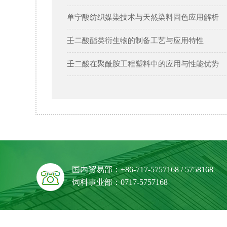
单宁酸纺织媒染技术与天然染料固色应用解析
壬二酸酯类衍生物的制备工艺与应用特性
壬二酸在聚酰胺工程塑料中的应用与性能优势
国内贸易部：+86-717-5757168 / 5758168
饲料事业部：0717-5757168