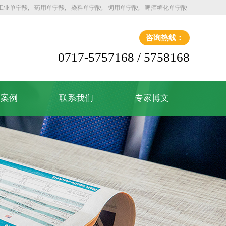
工业单宁酸
药用单宁酸
染料单宁酸
饲用单宁酸
啤酒糖化单宁酸
咨询热线：
0717-5757168 / 5758168
户案例
联系我们
专家博文