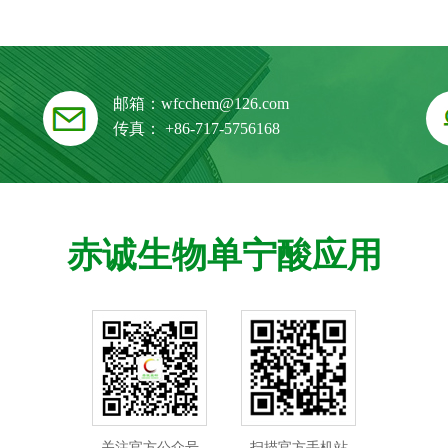
邮箱：
wfcchem@126.com
传真： +86-717-5756168
赤诚生物单宁酸应用
关注官方公众号
扫描官方手机站