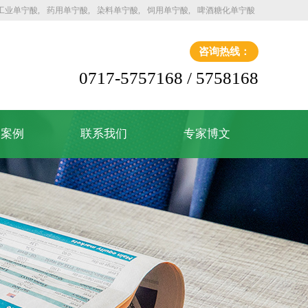
工业单宁酸
药用单宁酸
染料单宁酸
饲用单宁酸
啤酒糖化单宁酸
咨询热线：
0717-5757168 / 5758168
户案例
联系我们
专家博文