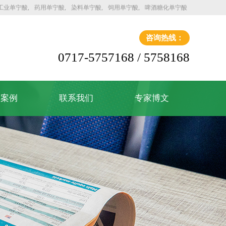
工业单宁酸
药用单宁酸
染料单宁酸
饲用单宁酸
啤酒糖化单宁酸
咨询热线：
0717-5757168 / 5758168
户案例
联系我们
专家博文