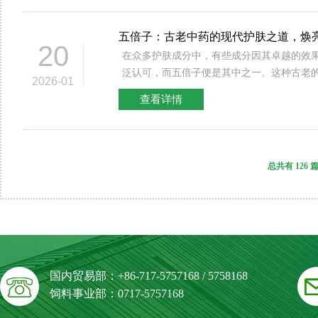
以及澳大利亚等地。在法国，歌海娜被广泛
明，茶叶的生长环境、品种，以及加工方式
的护肤品，可以加快愈合过程，帮助肌肤更
品质变化的能力。随着消费者对啤酒品质要
谷的多个著名产区，成为很多知名红葡萄酒的主角。 歌
量，这也是导致不同茶类之间口感差异的原因之一。 二
外，鞣酸还能刺激肌肤的胶原蛋白生成，从
性成为酿酒行业关注的重点。利用啤酒糖化
五倍子：古老中药的现代护肤之道，焕
在于其适应性强，可以在不同气候与土壤条
茶汤的涩味 茶汤的涩味主要源于单宁酸的存在。涩味是一种复杂的
强其弹性。 三、多酚类化合物的重要性 五倍子的另一种活性成分是
力，可以显著提升啤酒的非生物稳定性。这
20
在众多护肤成分中，有些成分因其卓越的效
燥的环境下，歌海娜表现尤为出色，因此在
口感，通常被认为是茶的苦涩与香甜之间的
多酚类化合物。这些强效的抗氧化剂能够中
制氧化反应，减少氧气对啤酒品质的损害。 在酿造过程中，由于氧
泛认可，而五倍子便是其中之一。这种古老
往酒精度较高，果味浓郁。其喜爱的土壤类
越多，涩味通常也越明显，但适量的单宁酸
化过程。对于油性及痘痘肌而言，多酚类化
气的存在，啤酒中的多种成分会发生氧化反
2026-01
渐在护肤界崭露头角，成为了备受推崇的“成
岩，这些土壤能够赋予葡萄独特的矿物质风味。 酿造过程的魔力
富。 01.酸碱平衡 单宁酸的涩味与茶汤的酸碱平衡密切相关。当茶
几个方面： 01.抗氧化作用 应对氧化压力，多酚类化合物较为有
泽变化。通过添加啤酒糖化单宁，酿酒师可
查看详情
效不仅为肌肤带来了焕亮光彩，更引发了众
海娜的酿造过程通常采用现代与传统相结合
汤中的pH值较低时，涩味会更加突出，而适
效。它们可以通过清除体内过量的自由基，
保持啤酒的新鲜感及其原有的风味特征。这
热潮。 一、五倍子的历史渊源 五倍子，又名五倍子果，是一种源自
酿酒技艺的精髓，又融入了现代技术的优势
涩味变得柔和，增加回甘的美感。 02.茶汤的温度与缘分 冲泡温度
肤往往伴随皮脂分泌过多和毛孔堵塞，因此
时间存放的啤酒而言，具有极大的意义。 四、对风味的影响与应用
中国的传统植物，作为中药材已有上千年的
获成熟的葡萄，之后进行去梗和压榨。不同
对单宁酸的释放至关重要。高温冲泡能够促
纹、改善肤色方面展现出重要作用。 02.抗炎特性 多酚类化合物还
啤酒的风味由多种因素决定，包括酵母的选
中多次提到五倍子的药用价值，尤其是在调
歌海娜的果实皮薄，果胶含量较低，这使得
高的温度会使茶汤的口感变得过于涩口。因
能缓解皮肤炎症，从而有效减少红肿和刺激
花的添加等。而啤酒糖化单宁的加入，可以
总共有 126 
代科学的研究不谋而合。 传统中医认为五倍子味涩、性凉，具有清
释放，为酿造出优雅的酒体奠定基础。 在发酵过程中，歌海娜常常
茶叶时，选择适宜的温度至关重要，以保证
用含多酚的护肤品能够帮助舒缓肌肤，减轻
维度。单宁的存在能够增加酒体的厚重感，
热解毒、收敛止血、抗菌消炎等多种功能。
与其他葡萄品种进行混酿，形成更加复杂和
三、单宁酸与回甘的关系 除了涩味，单宁酸也与茶汤的回甘密不可
肤过程中尤为重要。 03.促进亮泽和均匀肤色 拥有极佳的抗氧化特
得啤酒的整体口感更加均衡。此外，在某些
被广泛应用于治疗各种皮肤疾病，如湿疹、皮肤瘙痒
于酒中的单宁较低，混酿后的结果能够保留
分。品茶时，回甘是人们在品尝茶汤后所感
性，多酚类成分能够改善肌肤的整体质感。
中，啤酒糖化单宁的使用可以帮助酿酒师更
子的现代科学依据 随着医学和化妆品科学的发展，现代研究揭示了
不会因为单宁的重压而显得粗糙。 酒体色泽与香气 歌海娜所酿造的
与茶中的多酚类化合物和氨基酸有关。适量
匀，并提升肌肤的自然光泽，打造出健康、透亮
profiles，使得产品在市场上具有更强的竞争力。 啤酒糖化单
五倍子在护肤领域的潜力。科学家们通过一
葡萄酒通常呈现出较浅的色泽，这与其薄果
与甘甜，提升整体的饮用体验。 01.初品与后味 人们在初品茶汤
结语 五倍子作为一种天然的护肤成分，其独特的活性成分——鞣酸
用并非局限于某一种类型的啤酒，几乎所有
了五倍子对改善肤色、焕亮皮肤的显著效果。 1. 抑制黑色素生
颜色往往从浅红到深红不等，给人一种轻盈
时，往往会感受到单宁酸带来的涩味，但随
和多酚类化合物，能够有效帮助油性及痘痘
件下均可受益于这种添加剂。无论是浓烈的
国内贸易部：+86-717-5757168 / 5758168
五倍子能有效抑制黑色素生成的关键酶——
中闪烁的色泽便彰显出其优雅的个性，吸引着饮者
宁酸与其他化合物的相互作用，回甘会逐渐
论是收敛、抗菌、促愈合，还是抗氧化、抗
格，都能够在使用啤酒糖化单宁后保持其特
饲料事业部：0717-5757168
度活跃时，易导致色斑、肤色不均等问题。
方面，歌海娜以其柔和的梅子香气而著称，
当中是极为重要的，因为它能够让品茶者体
明显的护肤优势。因此，想要拥有健康、光
呈现上得到进一步的提升。 五、使用建议与注意事项 在实际应用
通过调节其活性，从根本上减少黑色素的生
料气息。随着酒体的呼吸，水果的香味逐渐
02.茶叶的选择 不同的茶叶会产生不同程度的回甘。比如，普洱茶常
五倍子的护肤产品纳入您的日常护肤方案中
中，啤酒糖化单宁的添加量需要根据酿酒师