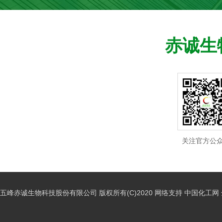
明亮均匀。 2. 抗氧化功能 自由基是导致肌肤衰老的重要因素之
有酥软的红果，还可能嗅到细腻的香草、肉
常以其独特的发酵工艺形成浓郁的单宁酸，
重拾自信与美丽。
性进行调整。一般来说，建议的添加量在0.1%
一，而五倍子中的丰富鞣质成分，具备强大
椒。这些特质使得歌海娜的饮用体验充满层
茶则依赖于新鲜的茶叶和适当的冲泡方式来
据所需的口感、澄清度和稳定性进行微调。
示，五倍子能够有效中和体内的自由基，减
酒的初学者，也能轻易地感受到其魅力。 风味特点与口感 歌海娜的
四、单宁酸的抗氧化作用 近年来，单宁酸因其强大的抗氧化特性而
单宁时，最好在糖化或煮沸过程中进行，这
赤诚生
低光老化带来的影响。同时，它还能帮助祛
味道表现出一种甜美而不腻的果味，以及适
受到广泛关注。抗氧化剂能够中和自由基，
汁中成分的结合能力。 需要强调的是，虽然啤酒糖化单宁具有多种
康的光泽。 3. 舒缓安抚效果 五倍子所含的鞣质不仅能够抑制黑色
宁。在饮用时，清新的果香令人愉悦，能够
缓衰老过程，并对健康产生积极影响。 01.保护细胞的作用 单宁酸
积极效果，但过量使用会导致啤酒出现不必
素生成和抵御自由基，还具有很好的收敛和
照的温暖气息。无论是单独饮用，还是搭配
通过清除体内的自由基，能够有效保护细胞
体风味。因此，酿酒师应充分了解其特性，
环境刺激而引发的肌肤炎症或不适，五倍子
出其独特的风味特征。 通常情况下，歌海娜的果味较为浓郁，主要
性使得单宁酸在许多健康食品和补充品中广
整，以确保加入合适剂量的单宁酸。 六、总结 啤酒糖化单宁作为一
轻红肿和敏感，帮助恢复肌肤的健康状态。 三、五倍子的使用建议
呈现出红樱桃、草莓、梅子等风味。这些鲜
单宁酸的茶水，不仅有助于提高免疫力，还有助于延
种新型助剂，源自五倍子的高纯度单宁酸，
虽然五倍子的护肤效果显著，但在使用含有
的酒精度相辅相成，确保了饮品的清爽感。
善心血管健康 研究表明，单宁酸对心血管健康有积极的影响。其抗
现出了独特的优势。它不仅能够有效地改善
者仍然需要遵循一些基本的使用建议。 1. 选择适合自己的产品 针
对较为温和，使得酒的口感顺滑，迎合了喜
氧化特性能够降低血压，改善血管内皮功能
能够提升啤酒的非生物稳定性与风味稳定性
对不同肤质，消费者应选择合适的护肤品。
求。 歌海娜的混酿搭配 作为一种充满魅力的混酿葡萄品种，歌海娜
的风险。此外，其具有的抗炎特性也可能对
质要求的不断提高，了解并善用这种新材料
清爽型的五倍子控油产品，而干性肌肤则可
常常与其他葡萄品种搭配，形成更为复杂的
的作用。 结语 单宁酸在茶叶中的作用不可小视。它不仅决定了茶汤
关注官方公
争中赢得更多的优势。未来，期待更多的酿
肤品。 2. 遵循护肤步骤 在使用含五倍子的产品时，应遵循基本的
的“查尔多内与歌海娜”混酿中，歌海娜为酒
的涩味与回甘，还在抗氧化和护色方面发挥
更多关于啤酒糖化单宁的应用，为啤酒的创
护肤步骤：清洁——爽肤——精华——面霜
丰富性，而其他葡萄则补充了酸度和结构的平衡。 通常情
解单宁酸的特性与其对茶汤品质的影响，将
量。
功效。 3. 注意肌肤反应 每个人的肤质不同，在使用新产品时，建
海娜与西拉、慕合怀特、以及梅洛等葡萄品
茶文化，享受每一泡茶带来的细腻体验。在
议先进行局部测试。如果出现不适或过敏反
著。西拉能够为酒款注入强烈的黑色果实香
五峰赤诚生物科技股份有限公司
版权所有(C)2020
网络支持
中国化工网
并咨询专业皮肤科医生的建议。 总之，五倍子作为一种古老的中药
而慕合怀特的浓郁酒体则与歌海娜形成了绝
成分，正在以其卓越的护肤成效为更多的人
丰盈的混酿方式让歌海娜在各种酒款中都能闪耀光芒。 
美丽肌肤的过程中，五倍子这一“成分黑马”