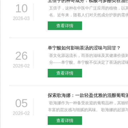
五倍子的神奇成分：鞣酸与多酚类在油性及
子是一种广泛分布于我国的植物，其果实含
10
五倍子，这种在中医中广泛应用的植物，以
些单宁具有非常强的吸附性，可以选择性地
名。近年来，随着人们对天然成分护肤的需
质结合。通过这种选择性吸附，啤酒糖化单
2026-03
要活性成分——鞣酸和多酚类而备受关注。
成分，还能提高啤酒的整体品质。 单宁自身的化学特性使其在啤酒
查看详情
抗菌、促愈合等特性，成为油性及痘痘肌肤的理想选
中的作用极为明显。单宁酸具备强大的抗氧
子的基本介绍 五倍子，是一种生长于热带及亚热带地区的植物。它
低啤酒中的醛类物质。这些醛类物质通常是
所结出的果实在传统中医中已有千年历史，
素，特别是在啤酒存放过程中，它们可能导
单宁酸如何影响茶汤的涩味与回甘？
制微生物生长、加速伤口愈合等。在现代护
此，利用啤酒糖化单宁的抗氧化特性，可以
26
茶文化源远流长，而茶的滋味及其健康价值
种活性成分被广泛用于解决油性及痘痘肌肤的问题。 二
期，提高其风味的稳定性。 二、啤酒中单宁的作用机制 在啤酒酿造
分——单宁酸。单宁酸不仅决定了茶汤的涩
重功效 01.收敛作用 鞣酸是一种天然的多酚，常见于五倍子中。它
过程中，麦汁的成分复杂，包含各种蛋白质
2026-02
和护色方面显现出其独特的魅力。 一、单宁酸的基本特点 单宁酸是
拥有出色的收敛效果，可以帮助舒缓肌肤，
分。高分子蛋白质在酿造过程中既可以提供
查看详情
一类多酚类化合物，广泛存在于许多植物中
使用含有鞣酸的护肤品，能够让肌肤表面形
啤酒终产品中产生浑浊或沉淀，影响啤酒的
常以游离形式和结合形式存在，高浓度的单
低外界环境对肌肤的刺激。此外，收敛性质
单宁通过与这些高分子蛋白质的结合，可以
的涩味。然而，在适量的情况下，它又能为
泌，这对于油性肌肤尤为重要。 02.抗菌性能 研究表明，鞣酸对多
浊度，改善啤酒的澄清度。 此外，啤酒糖化单宁的使用还能够提升
探索歌海娜：一款轻盈优雅的混酿葡萄
和回甘体验。 单宁酸的结构复杂，通常属于聚酚类化合物，具有多
种细菌和真菌具有抑制作用。这意味着，使
啤酒的口感。由于单宁可以与酿造过程中产
05
歌海娜作为一种备受欢迎的葡萄品种，其独
个酚羟基，使其能够与其他化合物发生反应
有效预防因细菌感染而引发的痘痘和炎症。
用，能够为啤酒增加层次感，使其在口感上
丰富的层次感与细腻的风味。 歌海娜的起源与种植 歌海娜源自西班
了它与味觉感受的关系，比如与蛋白质的结
鞣酸的抗菌性能能够帮助减少炎症，促进痘
感的作用，特别适用于浅色啤酒和特色啤酒
2026-02
牙，广泛种植于该国的多个地区，尤其是西
这也是涩味产生的原因所在。 不同茶叶中的单宁酸含量差异较大。
痕形成的风险。 03.促愈合效应 鞣酸不仅能防止细菌感染，还能促
师在风味设计上拥有更多的选择空间。 三、提升啤酒非生物稳定性
查看详情
尼亚地区。随着时代的推移，这种葡萄逐渐
例如，绿茶中的单宁酸含量相对较高，而红
进伤口愈合。这对于痘痘肌肤来说，尤为重
非生物稳定性是指在存储和运输过程中，啤