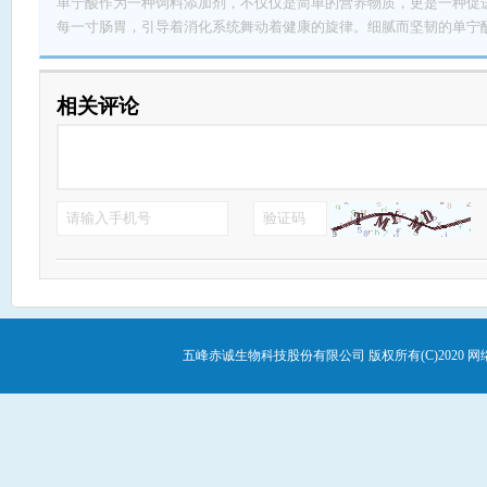
单宁酸作为一种饲料添加剂，不仅仅是简单的营养物质，更是一种促
每一寸肠胃，引导着消化系统舞动着健康的旋律。细腻而坚韧的单宁
每一处肠道。不仅如此，单宁酸还如一位守护者，默默护卫着动物的
着疾病的侵袭，为动物打造着坚不可摧的免疫屏障。 在这充满活力的世界里，单宁酸如同一束明亮的光
芒，照亮着动物的每个细胞，为它们带来生机和活力。它在动物体内
相关评论
放着独特的美丽。单宁酸的神奇魔力，不仅体现在促进消化系统健康
抗病能力。它是一种自然的力量，在动物体内悄然流淌，为健康的生命注入
宁酸都是宝贵的馈赠，它为动物创造了一个健康快乐的乐园，在这里
物们在单宁酸的呵护下茁壮成长，展现出勃勃生机和活力。单宁酸如
的身体，让它们拥有强健的体魄和无往不胜的抗病能力。 因此，单宁酸不仅仅是一种饲料添加剂，更是一
种守护神般存在的奇迹。它以其独特的功效和神秘的力量，为动物的
中始终充满朝气和活力。让我们珍爱单宁酸的馈赠，让它成为动物健
绽放出最灿烂的光芒。
五峰赤诚生物科技股份有限公司
版权所有(C)2020
网